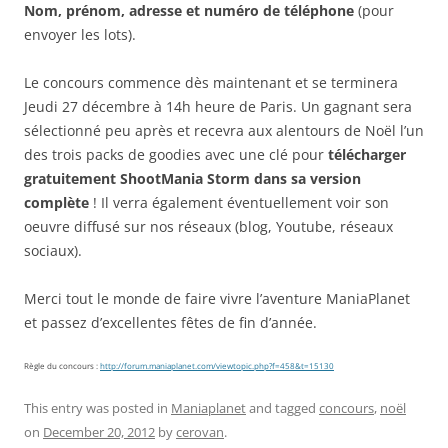
Nom, prénom, adresse et numéro de téléphone
(pour
envoyer les lots).
Le concours commence dès maintenant et se terminera
Jeudi 27 décembre à 14h heure de Paris. Un gagnant sera
sélectionné peu après et recevra aux alentours de Noël l’un
des trois packs de goodies avec une clé pour
télécharger
gratuitement ShootMania Storm dans sa version
complète
! Il verra également éventuellement voir son
oeuvre diffusé sur nos réseaux (blog, Youtube, réseaux
sociaux).
Merci tout le monde de faire vivre l’aventure ManiaPlanet
et passez d’excellentes fêtes de fin d’année.
Règle du concours :
http://forum.maniaplanet.com/viewtopic.php?f=458&t=15130
This entry was posted in
Maniaplanet
and tagged
concours
,
noël
on
December 20, 2012
by
cerovan
.