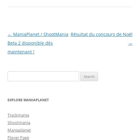
Post
←
ManiaPlanet / ShootMania
Résultat du concours de Noël
navigation
Beta 2 disponible dès
→
maintenant !
Search
for:
EXPLORE MANIAPLANET
Trackmania
Shootmania
Maniaplanet
Player Page