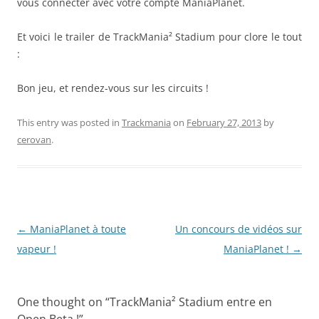
vous connecter avec votre compte ManiaPlanet.
Et voici le trailer de TrackMania² Stadium pour clore le tout
:
Bon jeu, et rendez-vous sur les circuits !
This entry was posted in
Trackmania
on
February 27, 2013
by
cerovan
.
Post
←
ManiaPlanet à toute
Un concours de vidéos sur
navigation
vapeur !
ManiaPlanet !
→
One thought on “
TrackMania² Stadium entre en
Open Beta !
”